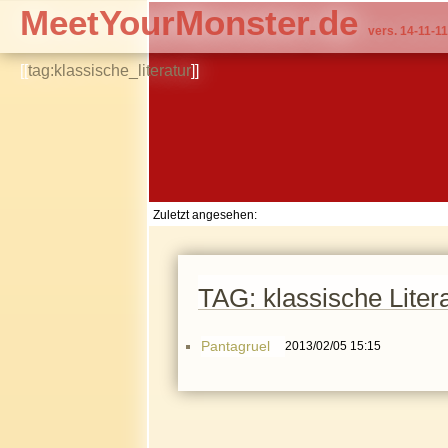
MeetYourMonster.de
vers. 14-11-11
[[
tag:klassische_literatur
]]
Zuletzt angesehen:
TAG: klassische Liter
Pantagruel
2013/02/05 15:15