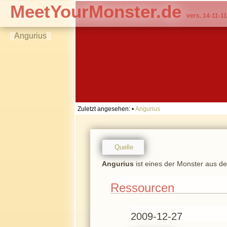
MeetYourMonster.de
vers. 14-11-11
[[
Angurius
]]
Zuletzt angesehen:
•
Angurius
Quelle
Angurius
ist eines der Monster aus d
Ressourcen
2009-12-27