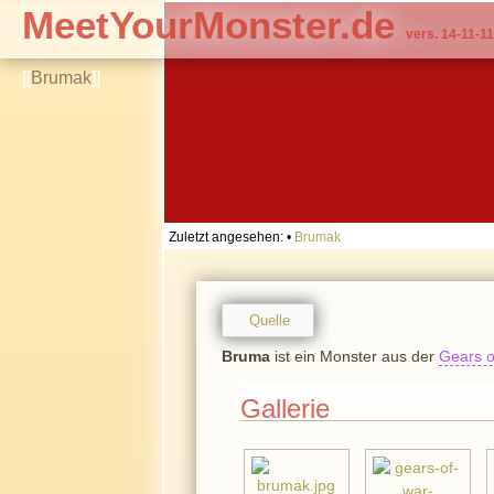
MeetYourMonster.de
vers. 14-11-11
[[
Brumak
]]
Zuletzt angesehen:
•
Brumak
Quelle
Bruma
ist ein Monster aus der
Gears o
Gallerie