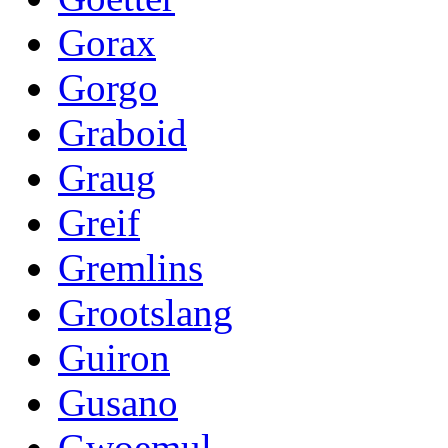
Gorax
Gorgo
Graboid
Graug
Greif
Gremlins
Grootslang
Guiron
Gusano
Gwoemul