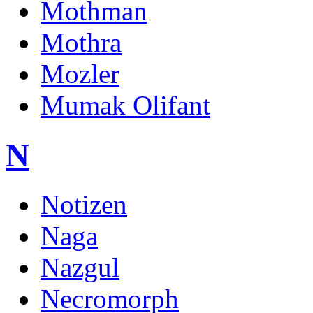
Mothman
Mothra
Mozler
Mumak Olifant
N
Notizen
Naga
Nazgul
Necromorph