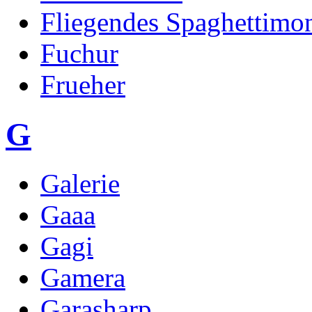
Fliegendes Spaghettimon
Fuchur
Frueher
G
Galerie
Gaaa
Gagi
Gamera
Garasharp