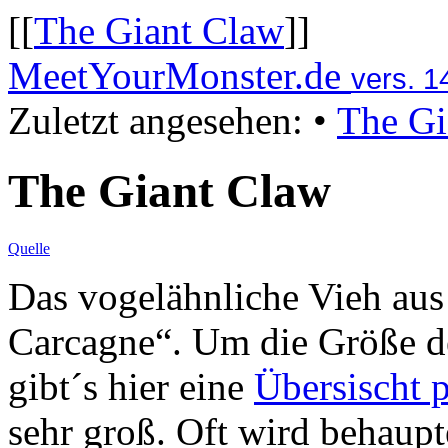
[[
The Giant Claw
]]
MeetYourMonster.de
vers. 1
Zuletzt angesehen:
•
The Gi
The Giant Claw
Quelle
Das vogelähnliche Vieh aus
Carcagne“. Um die Größe d
gibt´s hier eine
Übersischt 
sehr groß. Oft wird behaupte