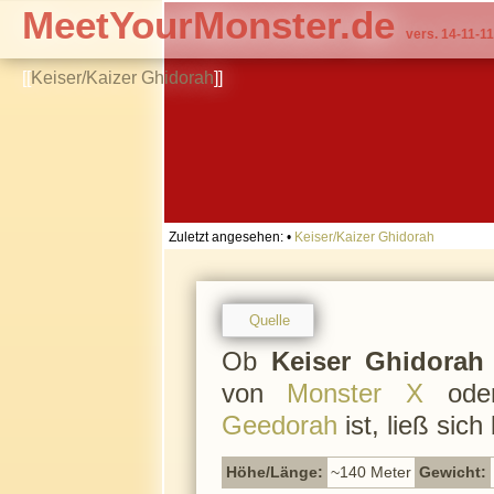
MeetYourMonster.de
vers. 14-11-11
[[
Keiser/Kaizer Ghidorah
]]
Zuletzt angesehen:
•
Keiser/Kaizer Ghidorah
Quelle
Ob
Keiser Ghidorah
von
Monster X
oder
Geedorah
ist, ließ sich
Höhe/Länge:
~140 Meter
Gewicht: