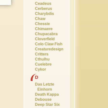
Ceadeus
Cerberus
Charybdis
Chaw
Chessie
Chimaere
Chupacabra
Cloverfield
Colo Claw Fish
Creaturedesign
Critters
Cthulhu
Cuelebre
Cykor
D
Das Letzte
Einhorn
Death Kappa
Debouse
Deep Star Six