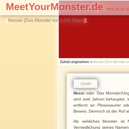
MeetYourMonster.de
vers. 14-11-11
[[
Nessie (Das Monster von Loch Ness)
]]
Zuletzt angesehen:
•
Nessie (Das Monster v
Quelle
Nessi
oder 'Das Monster/Unge
wird seid Jahren behauptet, 
entfernt an Plesiosaurier o
Beweis. Dennoch ist der Ruf als
Als wirkliches Monster ist
Verniedlichung seines Namen