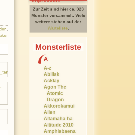
Zur Zeit sind hier ca. 323
Monster versammelt. Viele
weitere stehen auf der
Warteliste
.
den
,
siker
Monsterliste
A
A-z
Abilisk
Acklay
Agon The
Atomic
Dragon
Akkorokamui
Alien
Altamaha-ha
Altitude 2010
Amphisbaena