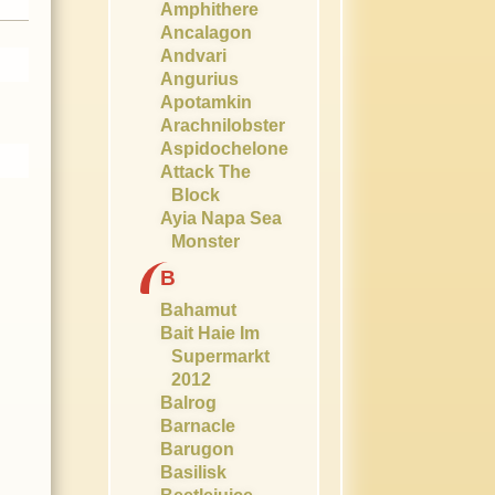
Amphithere
Ancalagon
Andvari
Angurius
Apotamkin
Arachnilobster
Aspidochelone
Attack The
Block
Ayia Napa Sea
Monster
B
Bahamut
Bait Haie Im
Supermarkt
2012
Balrog
Barnacle
Barugon
Basilisk