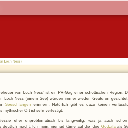
on Loch Ness)
heuer von Loch Ness' ist ein PR-Gag einer schottischen Region. D
im Loch Ness (einem See) würden immer wieder Kreaturen gesichtet,
der
Seeschlangen
erinnern. Natürlich gibt es dazu keinen verlässli
 mythischer Ort ist sehr verfestigt.
 Nessie eher unproblematisch bis langweilig, was ja auch schon
s deutlich macht. Ich mein, niemad käme auf die Idee
Godzilla
als Go