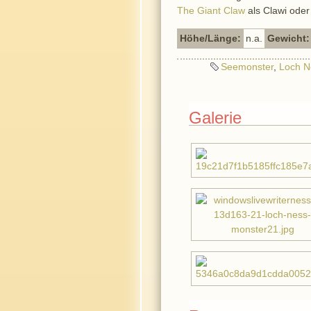
The Giant Claw
als Clawi ode
Höhe/Länge:
n.a.
Gewicht:
Seemonster
,
Loch N
Galerie