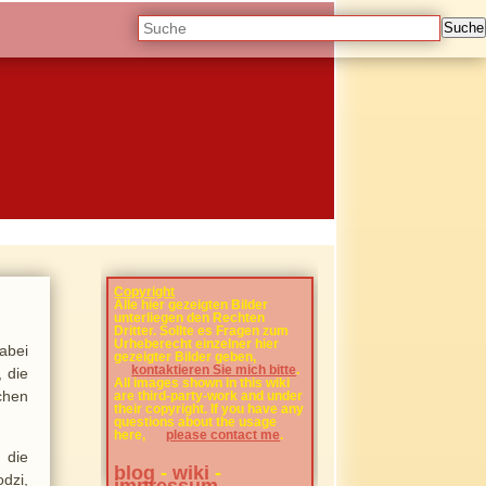
Suche
Copyright
Alle hier gezeigten Bilder
unterliegen den Rechten
Dritter. Sollte es Fragen zum
Urheberecht einzelner hier
abei
gezeigter Bilder geben,
kontaktieren Sie mich bitte
.
 die
All images shown in this wiki
chen
are third-party-work and under
their copyright. If you have any
questions about the usage
here,
please contact me
.
 die
blog
-
wiki
-
dzi,
impressum