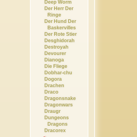
Deep Worm
Der Herr Der
Ringe
Der Hund Der
Baskervilles
Der Rote Stier
Desghidorah
Destroyah
Devourer
Dianoga
Die Fliege
Dobhar-chu
Dogora
Drachen
Draco
Dragonsnake
Dragonwars
Draugr
Dungeons
Dragons
Dracorex