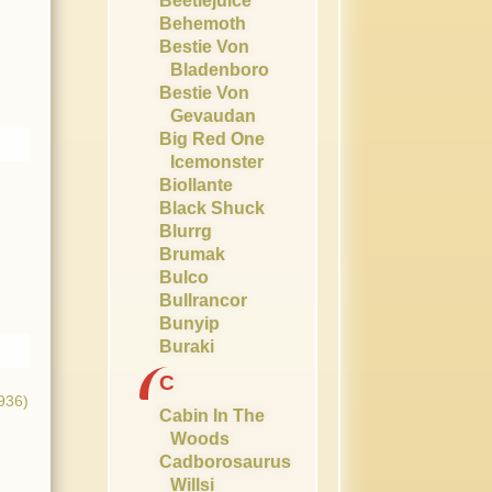
Beetlejuice
Behemoth
Bestie Von
Bladenboro
Bestie Von
Gevaudan
Big Red One
Icemonster
Biollante
Black Shuck
Blurrg
Brumak
Bulco
Bullrancor
Bunyip
Buraki
C
936)
Cabin In The
Woods
Cadborosaurus
Willsi