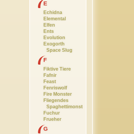
E
Echidna
Elemental
Elfen
Ents
Evolution
Exogorth
Space Slug
F
Fiktive Tiere
Fafnir
Feast
Fenriswolf
Fire Monster
Fliegendes
Spaghettimonster
Fuchur
Frueher
G