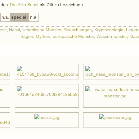
r das
The Zillo Beast
als Zilli zu bezeichnen.
n.a.
special:
n.a.
ess
,
Nessi
,
schottische Monster
,
Seeschlangen
,
Kryptozoologie
,
Legen
Sagen
,
Mythen
,
europäische Monster
,
Wassermonster
,
Klas