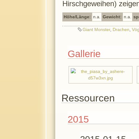
Hirschgeweihen) zeigen
Höhe/Länge:
n.a.
Gewicht:
n.a.
sp
Giant Monster
,
Drachen
,
Vög
Gallerie
Ressourcen
2015