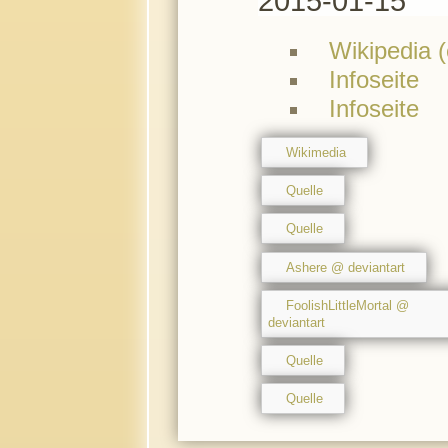
2015-01-15
Wikipedia (
Infoseite
Infoseite
Wikimedia
Quelle
Quelle
Ashere @ deviantart
FoolishLittleMortal @
deviantart
Quelle
Quelle