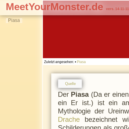
MeetYourMonster.de
vers. 14-11-11
[[
Piasa
]]
Zuletzt angesehen:
•
Piasa
Quelle
Der
Piasa
(Da er einen
ein Er ist.) ist ein 
Mythologie der Urein
Drache
bezeichnet wir
Schilderungen als große