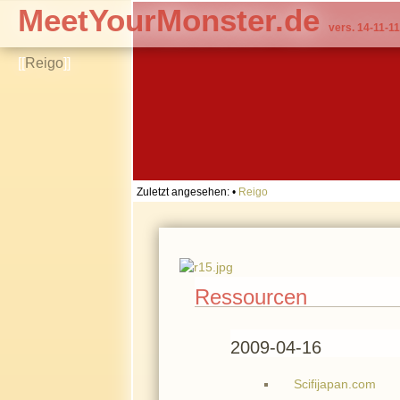
MeetYourMonster.de
vers. 14-11-11
[[
Reigo
]]
Zuletzt angesehen:
•
Reigo
Ressourcen
2009-04-16
Scifijapan.com