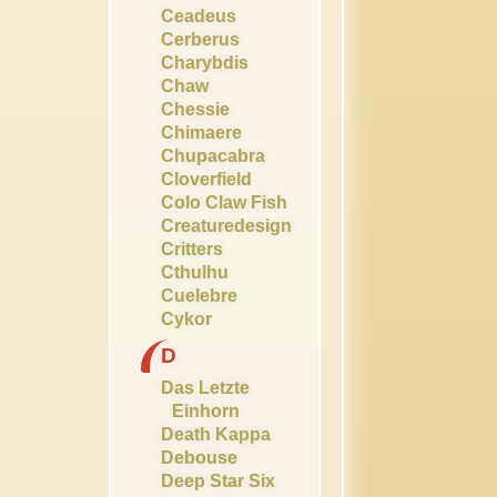
Ceadeus
Cerberus
Charybdis
Chaw
Chessie
Chimaere
Chupacabra
Cloverfield
Colo Claw Fish
Creaturedesign
Critters
Cthulhu
Cuelebre
Cykor
D
Das Letzte
Einhorn
Death Kappa
Debouse
Deep Star Six