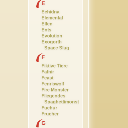
E
Echidna
Elemental
Elfen
Ents
Evolution
Exogorth
Space Slug
F
Fiktive Tiere
Fafnir
Feast
Fenriswolf
Fire Monster
Fliegendes
Spaghettimonster
Fuchur
Frueher
G