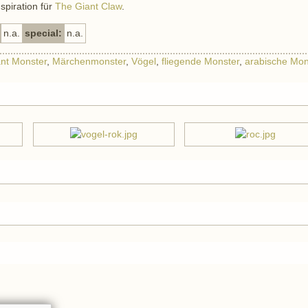
spiration für
The Giant Claw
.
n.a.
special:
n.a.
nt Monster
,
Märchenmonster
,
Vögel
,
fliegende Monster
,
arabische Mon