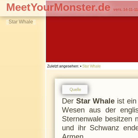
MeetYourMonster.de
vers. 14-11-11
[[
Star Whale
]]
Zuletzt angesehen:
•
Star Whale
Quelle
Der
Star Whale
ist ein
Wesen aus der englisc
Sternenwale besitzen 
und ihr Schwanz endet
Armen.