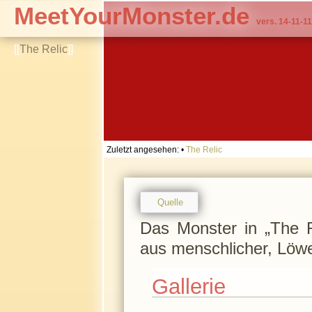
MeetYourMonster.de
vers. 14-11-11
[[
The Relic
]]
Zuletzt angesehen:
•
The Relic
Quelle
Das Monster in „The R
aus menschlicher, Löw
Gallerie