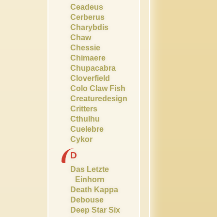
Ceadeus
Cerberus
Charybdis
Chaw
Chessie
Chimaere
Chupacabra
Cloverfield
Colo Claw Fish
Creaturedesign
Critters
Cthulhu
Cuelebre
Cykor
D
Das Letzte
Einhorn
Death Kappa
Debouse
Deep Star Six