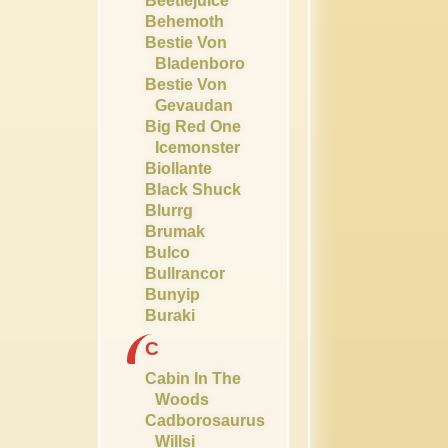
Beetlejuice
Behemoth
Bestie Von
Bladenboro
Bestie Von
Gevaudan
Big Red One
Icemonster
Biollante
Black Shuck
Blurrg
Brumak
Bulco
Bullrancor
Bunyip
Buraki
C
Cabin In The
Woods
Cadborosaurus
Willsi