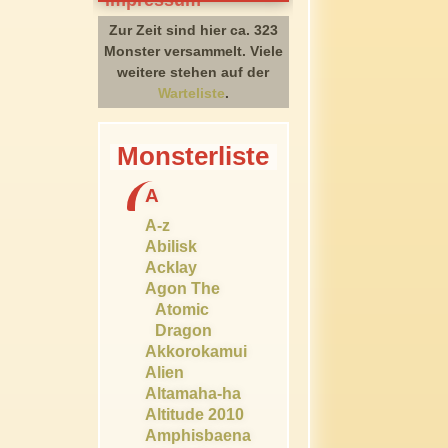
Zur Zeit sind hier ca. 323
Monster versammelt. Viele
weitere stehen auf der
Warteliste
.
Monsterliste
A
A-z
Abilisk
Acklay
Agon The
Atomic
Dragon
Akkorokamui
Alien
Altamaha-ha
Altitude 2010
Amphisbaena