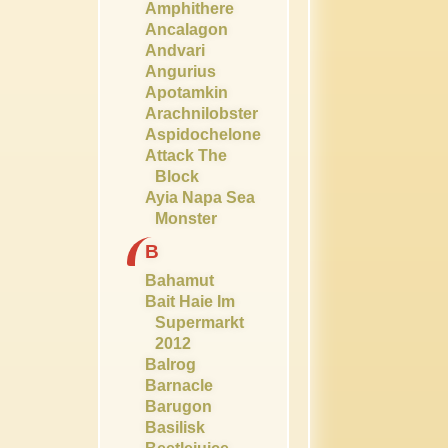
Amphithere
Ancalagon
Andvari
Angurius
Apotamkin
Arachnilobster
Aspidochelone
Attack The
Block
Ayia Napa Sea
Monster
B
Bahamut
Bait Haie Im
Supermarkt
2012
Balrog
Barnacle
Barugon
Basilisk