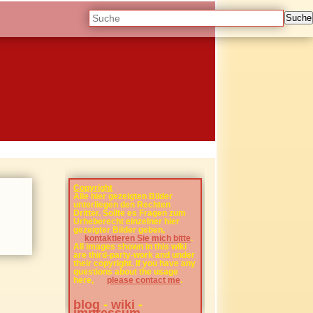
Suche
Copyright
Alle hier gezeigten Bilder
unterliegen den Rechten
Dritter. Sollte es Fragen zum
Urheberecht einzelner hier
gezeigter Bilder geben,
kontaktieren Sie mich bitte
.
All images shown in this wiki
are third-party-work and under
their copyright. If you have any
questions about the usage
here,
please contact me
.
blog
-
wiki
-
impressum