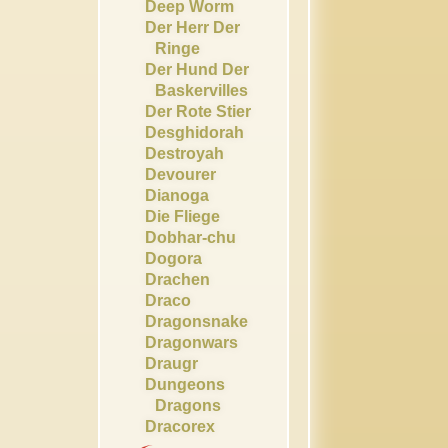
Deep Worm
Der Herr Der
Ringe
Der Hund Der
Baskervilles
Der Rote Stier
Desghidorah
Destroyah
Devourer
Dianoga
Die Fliege
Dobhar-chu
Dogora
Drachen
Draco
Dragonsnake
Dragonwars
Draugr
Dungeons
Dragons
Dracorex