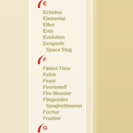
E
Echidna
Elemental
Elfen
Ents
Evolution
Exogorth
Space Slug
F
Fiktive Tiere
Fafnir
Feast
Fenriswolf
Fire Monster
Fliegendes
Spaghettimonster
Fuchur
Frueher
G