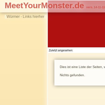
MeetYourMonster.de
vers. 14-11-11
[[
Würmer - Links hierher
]]
Zuletzt angesehen:
Dies ist eine Liste der Seiten
Nichts gefunden.