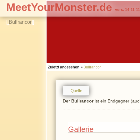
MeetYourMonster.de
vers. 14-11-11
[[
Bullrancor
]]
Zuletzt angesehen:
•
Bullrancor
Quelle
Der
Bullrancor
ist ein Endgegner (au
Gallerie