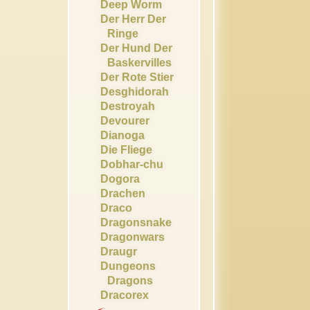
Deep Worm
Der Herr Der
Ringe
Der Hund Der
Baskervilles
Der Rote Stier
Desghidorah
Destroyah
Devourer
Dianoga
Die Fliege
Dobhar-chu
Dogora
Drachen
Draco
Dragonsnake
Dragonwars
Draugr
Dungeons
Dragons
Dracorex