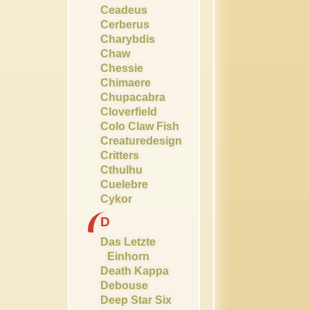
Ceadeus
Cerberus
Charybdis
Chaw
Chessie
Chimaere
Chupacabra
Cloverfield
Colo Claw Fish
Creaturedesign
Critters
Cthulhu
Cuelebre
Cykor
D
Das Letzte
Einhorn
Death Kappa
Debouse
Deep Star Six