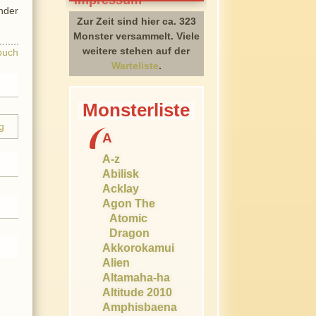
inder
Zur Zeit sind hier ca. 323
Monster versammelt. Viele
weitere stehen auf der
buch
Warteliste
.
Monsterliste
A
A-z
Abilisk
Acklay
Agon The
Atomic
Dragon
Akkorokamui
Alien
Altamaha-ha
Altitude 2010
Amphisbaena