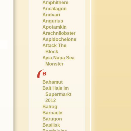
Amphithere
Ancalagon
Andvari
Angurius
Apotamkin
Arachnilobster
Aspidochelone
Attack The
Block
Ayia Napa Sea
Monster
B
Bahamut
Bait Haie Im
Supermarkt
2012
Balrog
Barnacle
Barugon
Basilisk