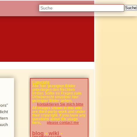
Suche
Copyright
Alle hier gezeigten Bilder
unterliegen den Rechten
Dritter. Sollte es Fragen zum
Urheberecht einzelner hier
gezeigter Bilder geben,
kontaktieren Sie mich bitte
.
rors“
All images shown in this wiki
dicht
are third-party-work and under
their copyright. If you have any
tern
questions about the usage
here,
please contact me
.
auch
blog
-
wiki
-
impressum