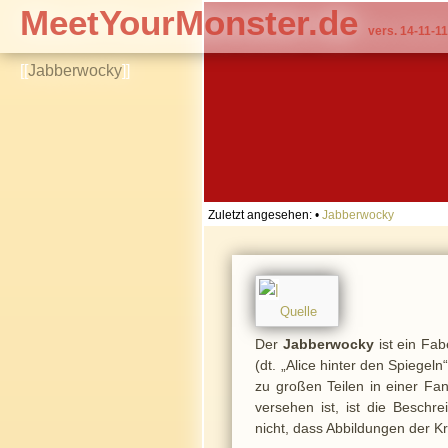
MeetYourMonster.de
vers. 14-11-11
[[
Jabberwocky
]]
Zuletzt angesehen:
•
Jabberwocky
Quelle
Der
Jabberwocky
ist ein Fab
(dt. „Alice hinter den Spiege
zu großen Teilen in einer Fa
versehen ist, ist die Besch
nicht, dass Abbildungen der K