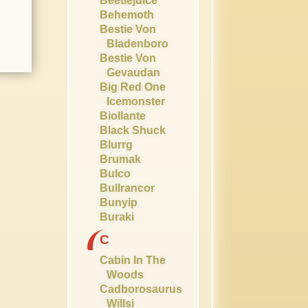
Beetlejuice
Behemoth
Bestie Von
Bladenboro
Bestie Von
Gevaudan
Big Red One
Icemonster
Biollante
Black Shuck
Blurrg
Brumak
Bulco
Bullrancor
Bunyip
Buraki
C
Cabin In The
Woods
Cadborosaurus
Willsi