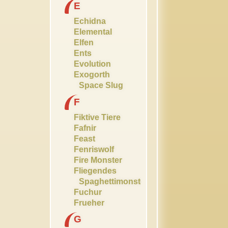
E
Echidna
Elemental
Elfen
Ents
Evolution
Exogorth
Space Slug
F
Fiktive Tiere
Fafnir
Feast
Fenriswolf
Fire Monster
Fliegendes
Spaghettimonster
Fuchur
Frueher
G