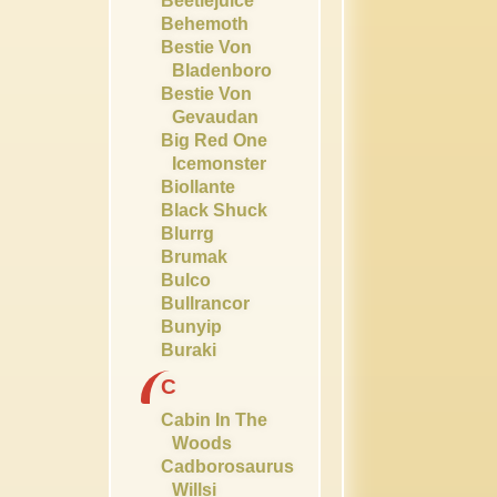
Beetlejuice
Behemoth
Bestie Von
Bladenboro
Bestie Von
Gevaudan
Big Red One
Icemonster
Biollante
Black Shuck
Blurrg
Brumak
Bulco
Bullrancor
Bunyip
Buraki
C
Cabin In The
Woods
Cadborosaurus
Willsi