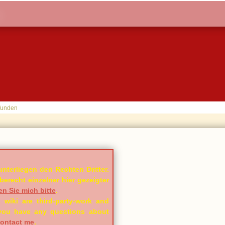
funden
unterliegen den Rechten Dritter.
erecht einzelner hier gezeigter
en Sie mich bitte
.
 wiki are third-party-work and
f you have any questions about
ontact me
.