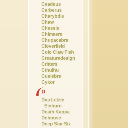
Ceadeus
Cerberus
Charybdis
Chaw
Chessie
Chimaere
Chupacabra
Cloverfield
Colo Claw Fish
Creaturedesign
Critters
Cthulhu
Cuelebre
Cykor
D
Das Letzte
Einhorn
Death Kappa
Debouse
Deep Star Six