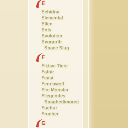
E
Echidna
Elemental
Elfen
Ents
Evolution
Exogorth
Space Slug
F
Fiktive Tiere
Fafnir
Feast
Fenriswolf
Fire Monster
Fliegendes
Spaghettimonster
Fuchur
Frueher
G