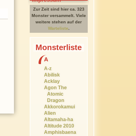
Zur Zeit sind hier ca. 323
Monster versammelt. Viele
weitere stehen auf der
Warteliste
.
Monsterliste
A
A-z
Abilisk
Acklay
Agon The
Atomic
Dragon
Akkorokamui
Alien
Altamaha-ha
Altitude 2010
Amphisbaena