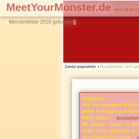
MeetYourMonster.de
vers. 14-11-11
[[
Monsterbilder 2016 gefunden
]]
Zuletzt angesehen:
•
Monsterbilder 2016 ge
Copyright
Alle hier gezeigten Bilder 
Sollte es Fragen zum Urheb
Bilder geben,
kontaktier
All images shown in this
under their copyright. I
the usage here, please
c