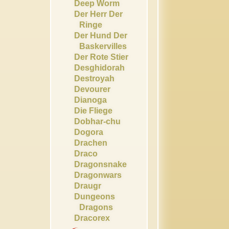
Deep Worm
Der Herr Der
Ringe
Der Hund Der
Baskervilles
Der Rote Stier
Desghidorah
Destroyah
Devourer
Dianoga
Die Fliege
Dobhar-chu
Dogora
Drachen
Draco
Dragonsnake
Dragonwars
Draugr
Dungeons
Dragons
Dracorex