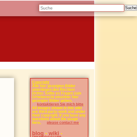
Suche
Copyright
Alle hier gezeigten Bilder
unterliegen den Rechten
Dritter. Sollte es Fragen zum
Urheberecht einzelner hier
gezeigter Bilder geben,
kontaktieren Sie mich bitte
.
All images shown in this wiki
are third-party-work and under
their copyright. If you have any
questions about the usage
here,
please contact me
.
blog
-
wiki
-
impressum