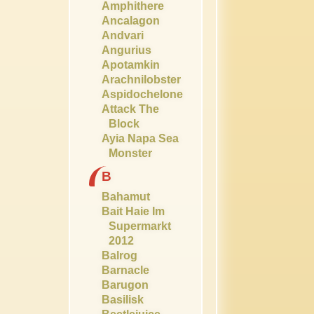
Amphithere
Ancalagon
Andvari
Angurius
Apotamkin
Arachnilobster
Aspidochelone
Attack The
Block
Ayia Napa Sea
Monster
B
Bahamut
Bait Haie Im
Supermarkt
2012
Balrog
Barnacle
Barugon
Basilisk