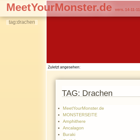
MeetYourMonster.de
vers. 14-11-11
[[
tag:drachen
]]
Zuletzt angesehen:
TAG: Drachen
MeetYourMonster.de
MONSTERSEITE
Amphithere
Ancalagon
Buraki