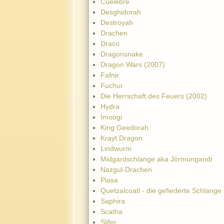
Cuélebre
Desghidorah
Destroyah
Drachen
Draco
Dragonsnake
Dragon Wars (2007)
Fafnir
Fuchur
Die Herrschaft des Feuers (2002)
Hydra
Imoogi
King Geedorah
Krayt Dragon
Lindwurm
Midgardschlange aka Jörmungandr
Nazgul-Drachen
Piasa
Quetzalcoatl - die gefiederte Schlange
Saphira
Scatha
Slifer