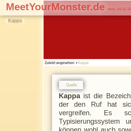
MeetYourMonster.de
vers. 14-11-11
[[
Kappa
]]
Zuletzt angesehen:
•
Kappa
Quelle
Kappa
ist die Bezeich
der den Ruf hat sic
vergreifen. Es sc
Typisierungssystem 
können wohl auch sowo