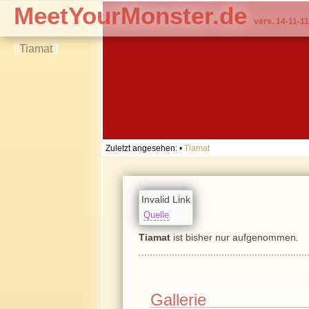
MeetYourMonster.de
vers. 14-11-11
[[
Tiamat
]]
Zuletzt angesehen:
•
Tiamat
Invalid Link
Quelle
Tiamat
ist bisher nur aufgenommen.
Gallerie