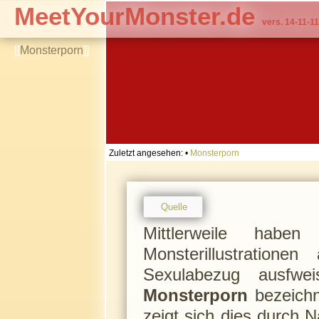
MeetYourMonster.de
vers. 14-11-11
[[
Monsterporn
]]
Zuletzt angesehen:
•
Monsterporn
Quelle
Mittlerweile habe
Monsterillustratione
Sexulabezug ausfwe
Monsterporn
bezeichne
zeigt sich dies durch N