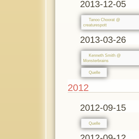
2013-12-05
Tanoo Choorat @
creaturespott
2013-03-26
Kenneth Smith @
Monsterbrains
Quelle
2012
2012-09-15
Quelle
2012-09-12