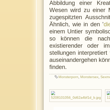
Abbildung einer Krea
Wesen wird zu einer M
zugespitzten Ausschnit
Ähnlich, wie in den '
di
einem Untier symbolisc
so können die nach
existierender oder im
stellungen interpretie
auseinandergehen können,
finden.
Monsterporn
,
Monstersex
,
Sexmo