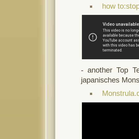
how to:sto
- another Top 
japanisches Mons
Monstrula.