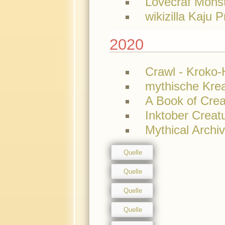
Lovecraf Mons
wikizilla Kaju P
2020
Crawl - Kroko-
mythische Krea
A Book of Crea
Inktober Creat
Mythical Archi
Quelle
Quelle
Quelle
Quelle