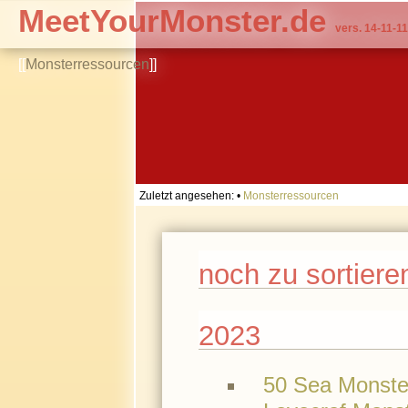
MeetYourMonster.de
vers. 14-11-11
[[
Monsterressourcen
]]
Zuletzt angesehen:
•
Monsterressourcen
noch zu sortiere
2023
50 Sea Monste