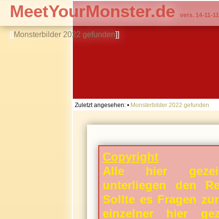
MeetYourMonster.de
vers. 14-11-11
[[
Monsterbilder 2022 gefunden
]]
Zuletzt angesehen:
•
Monsterbilder 2022 gefunden
Copyright
Alle hier gezei
unterliegen den Rec
Sollte es Fragen zu
einzelner hier gez