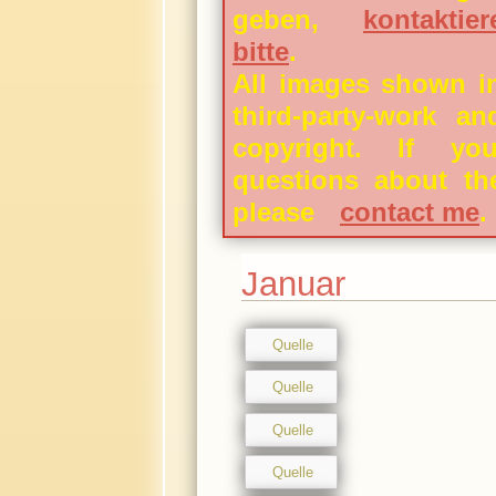
geben,
kontakti
bitte
.
All images shown in
third-party-work an
copyright. If y
questions about th
please
contact me
.
Januar
Quelle
Quelle
Quelle
Quelle