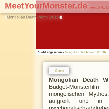
MeetYourMonster.de
vers. 14-11-11
[[
Mongolian Death Worm (2010)
]]
Zuletzt angesehen:
•
Mongolian Death Worm (2010)
Quelle
Mongolian Death W
Budget-Monsterfil
mongolischen Mytho
aufgreift und in ei
psychopatisch-abdrehe