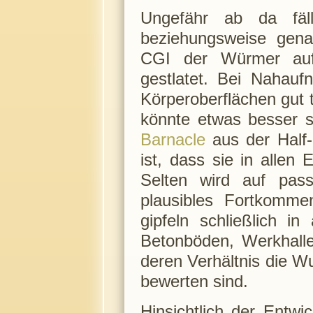
Ungefähr ab da fäll
beziehungsweise genau
CGI der Würmer auf.
gestlatet. Bei Nahau
Körperoberflächen gut 
könnte etwas besser se
Barnacle
aus der Half-L
ist, dass sie in allen 
Selten wird auf passe
plausibles Fortkomme
gipfeln schließlich i
Betonböden, Werkhalle
deren Verhältnis die W
bewerten sind.
Hinsichtlich der Entwi