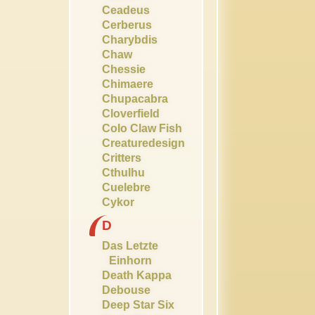
Ceadeus
Cerberus
Charybdis
Chaw
Chessie
Chimaere
Chupacabra
Cloverfield
Colo Claw Fish
Creaturedesign
Critters
Cthulhu
Cuelebre
Cykor
D
Das Letzte
Einhorn
Death Kappa
Debouse
Deep Star Six