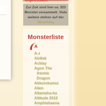
Zur Zeit sind hier ca. 323
Monster versammelt. Viele
weitere stehen auf der
Warteliste
.
Monsterliste
A
A-z
Abilisk
Acklay
Agon The
Atomic
Dragon
Akkorokamui
Alien
Altamaha-ha
Altitude 2010
Amphisbaena