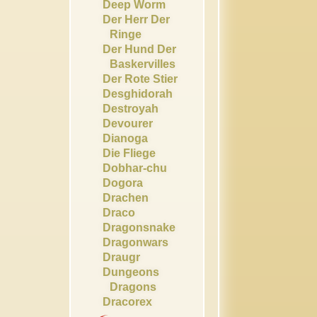
Deep Worm
Der Herr Der
Ringe
Der Hund Der
Baskervilles
Der Rote Stier
Desghidorah
Destroyah
Devourer
Dianoga
Die Fliege
Dobhar-chu
Dogora
Drachen
Draco
Dragonsnake
Dragonwars
Draugr
Dungeons
Dragons
Dracorex