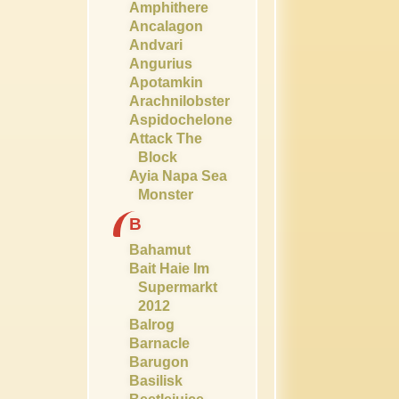
Amphithere
Ancalagon
Andvari
Angurius
Apotamkin
Arachnilobster
Aspidochelone
Attack The
Block
Ayia Napa Sea
Monster
B
Bahamut
Bait Haie Im
Supermarkt
2012
Balrog
Barnacle
Barugon
Basilisk