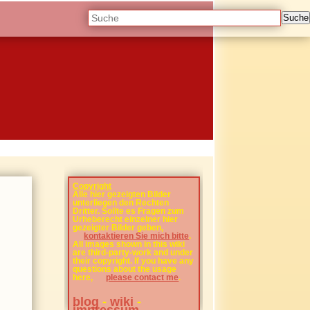
Suche
Copyright
Alle hier gezeigten Bilder
unterliegen den Rechten
Dritter. Sollte es Fragen zum
Urheberecht einzelner hier
gezeigter Bilder geben,
kontaktieren Sie mich bitte
.
All images shown in this wiki
are third-party-work and under
their copyright. If you have any
questions about the usage
here,
please contact me
.
blog
-
wiki
-
impressum