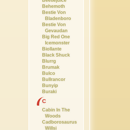
Beetlejuice
Behemoth
Bestie Von
Bladenboro
Bestie Von
Gevaudan
Big Red One
Icemonster
Biollante
Black Shuck
Blurrg
Brumak
Bulco
Bullrancor
Bunyip
Buraki
C
Cabin In The
Woods
Cadborosaurus
Willsi