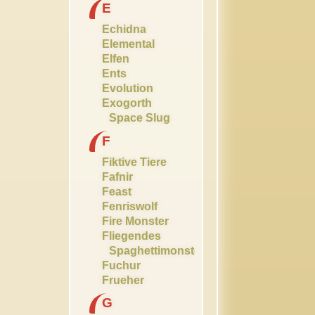
E
Echidna
Elemental
Elfen
Ents
Evolution
Exogorth
Space Slug
F
Fiktive Tiere
Fafnir
Feast
Fenriswolf
Fire Monster
Fliegendes
Spaghettimonster
Fuchur
Frueher
G