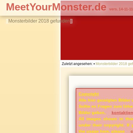
MeetYourMonster.de
vers. 14-11-11
[[
Monsterbilder 2018 gefunden
]]
Zuletzt angesehen:
•
Monsterbilder 2018 ge
Copyright
Alle hier gezeigten Bilder 
Sollte es Fragen zum Urheb
Bilder geben,
kontaktier
All images shown in this
under their copyright. I
the usage here, please
c