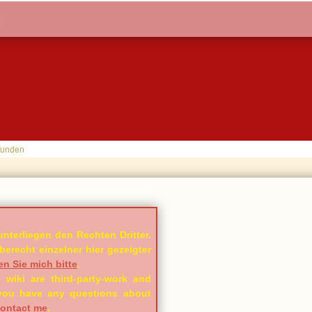
funden
unterliegen den Rechten Dritter.
erecht einzelner hier gezeigter
en Sie mich bitte
.
 wiki are third-party-work and
f you have any questions about
ontact me
.