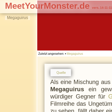
MeetYourMonster.de
vers. 14-11-11
[[
Megaguirus
]]
Zuletzt angesehen:
•
Megaguirus
Quelle
Als eine Mischung aus 
Megaguirus
ein gewal
würdiger Gegner für
G
Filmreihe das Ungetüm
zu sehen, fällt daher e