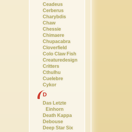
Ceadeus
Cerberus
Charybdis
Chaw
Chessie
Chimaere
Chupacabra
Cloverfield
Colo Claw Fish
Creaturedesign
Critters
Cthulhu
Cuelebre
Cykor
D
Das Letzte
Einhorn
Death Kappa
Debouse
Deep Star Six