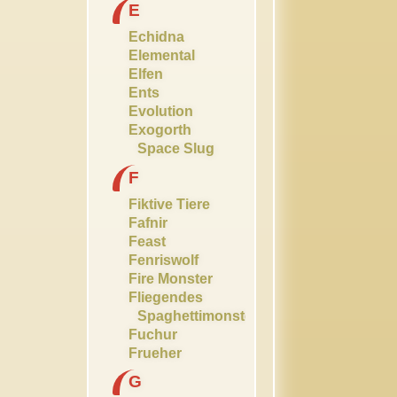
E
Echidna
Elemental
Elfen
Ents
Evolution
Exogorth
Space Slug
F
Fiktive Tiere
Fafnir
Feast
Fenriswolf
Fire Monster
Fliegendes
Spaghettimonster
Fuchur
Frueher
G