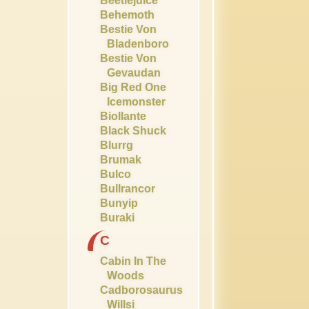
Beetlejuice
Behemoth
Bestie Von
Bladenboro
Bestie Von
Gevaudan
Big Red One
Icemonster
Biollante
Black Shuck
Blurrg
Brumak
Bulco
Bullrancor
Bunyip
Buraki
C
Cabin In The
Woods
Cadborosaurus
Willsi