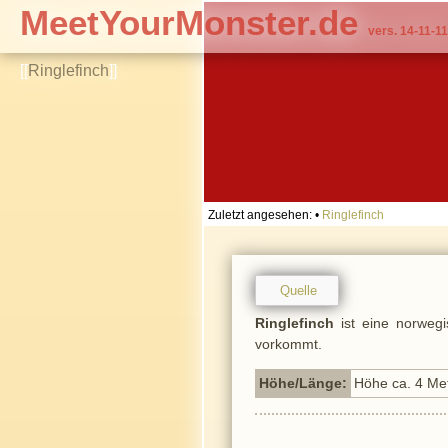
MeetYourMonster.de
vers. 14-11-11
[[
Ringlefinch
]]
Zuletzt angesehen:
•
Ringlefinch
Quelle
Ringlefinch
ist eine norwegi
vorkommt.
Höhe/Länge:
Höhe ca. 4 Me