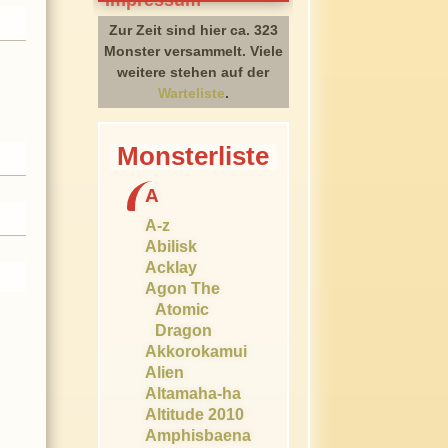
Zur Zeit sind hier ca. 323
Monster versammelt. Viele
weitere stehen auf der
Warteliste
.
Monsterliste
A
A-z
Abilisk
Acklay
Agon The
Atomic
Dragon
Akkorokamui
Alien
Altamaha-ha
Altitude 2010
Amphisbaena