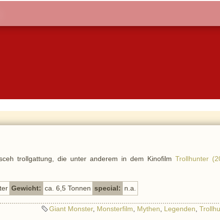
sceh trollgattung, die unter anderem in dem Kinofilm
Trollhunter (
ter
Gewicht:
ca. 6,5 Tonnen
special:
n.a.
Giant Monster
,
Monsterfilm
,
Mythen
,
Legenden
,
Trollh