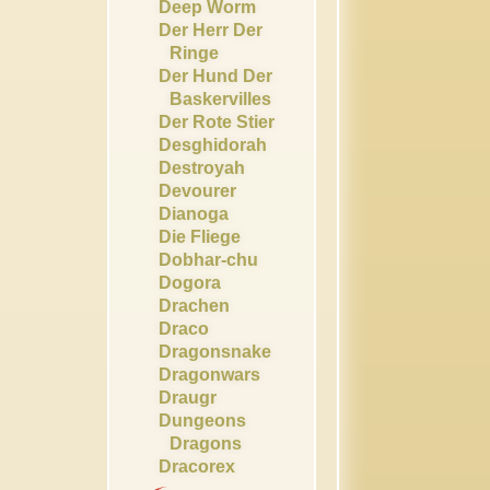
Deep Worm
Der Herr Der
Ringe
Der Hund Der
Baskervilles
Der Rote Stier
Desghidorah
Destroyah
Devourer
Dianoga
Die Fliege
Dobhar-chu
Dogora
Drachen
Draco
Dragonsnake
Dragonwars
Draugr
Dungeons
Dragons
Dracorex