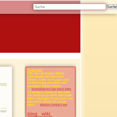
Suche
Copyright
Alle hier gezeigten Bilder
unterliegen den Rechten
Dritter. Sollte es Fragen zum
Urheberecht einzelner hier
2010)
gezeigter Bilder geben,
kontaktieren Sie mich bitte
.
All images shown in this wiki
are third-party-work and under
their copyright. If you have any
questions about the usage
here,
please contact me
.
unter
blog
-
wiki
-
impressum