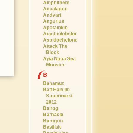
Amphithere
Ancalagon
Andvari
Angurius
Apotamkin
Arachnilobster
Aspidochelone
Attack The
Block
Ayia Napa Sea
Monster
B
Bahamut
Bait Haie Im
Supermarkt
2012
Balrog
Barnacle
Barugon
Basilisk