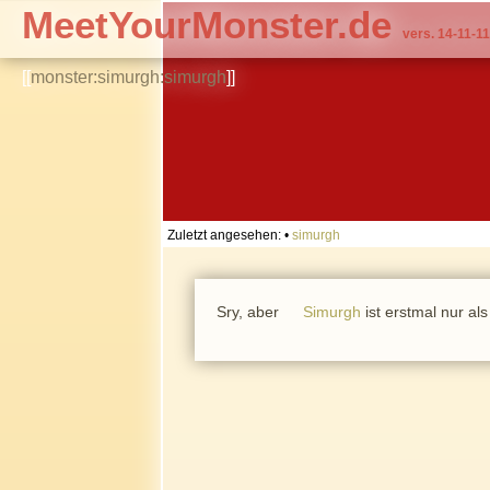
MeetYourMonster.de
vers. 14-11-11
[[
monster:simurgh:simurgh
]]
Zuletzt angesehen:
•
simurgh
Sry, aber
Simurgh
ist erstmal nur als