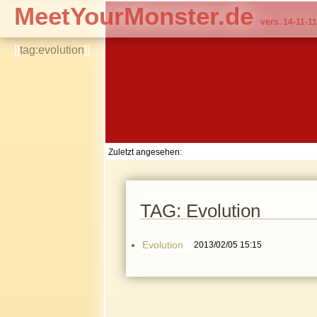
MeetYourMonster.de
vers. 14-11-11
[[
tag:evolution
]]
Zuletzt angesehen:
TAG: Evolution
Evolution
2013/02/05 15:15