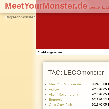
MeetYourMonster.de
vers. 14-11-11
[[
tag:legomonster
]]
Zuletzt angesehen:
TAG: LEGOmonster
MeetYourMonster.de
2024/10/08 
Acklay
2013/02/05 
Alien (Xenomorph)
2013/02/05 
Barnacle
2013/03/12 
Colo Claw Fish
2013/02/05 