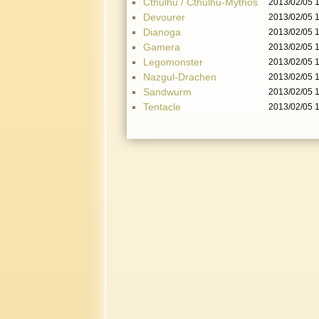
Cthulhu / Cthulhu-Mythos
2013/02/05 
Devourer
2013/02/05 
Dianoga
2013/02/05 
Gamera
2013/02/05 
Legomonster
2013/02/05 
Nazgul-Drachen
2013/02/05 
Sandwurm
2013/02/05 
Tentacle
2013/02/05 