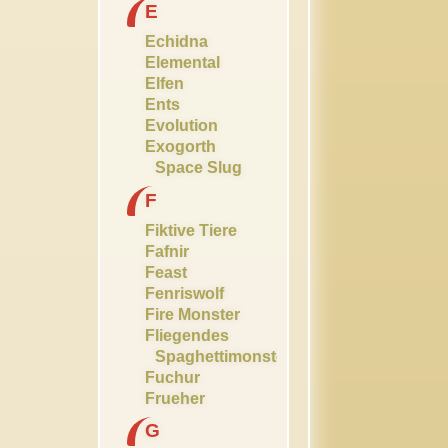
E
Echidna
Elemental
Elfen
Ents
Evolution
Exogorth
Space Slug
F
Fiktive Tiere
Fafnir
Feast
Fenriswolf
Fire Monster
Fliegendes
Spaghettimonster
Fuchur
Frueher
G