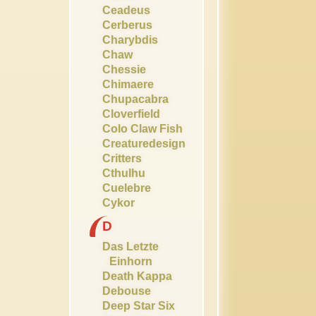
Ceadeus
Cerberus
Charybdis
Chaw
Chessie
Chimaere
Chupacabra
Cloverfield
Colo Claw Fish
Creaturedesign
Critters
Cthulhu
Cuelebre
Cykor
D
Das Letzte
Einhorn
Death Kappa
Debouse
Deep Star Six