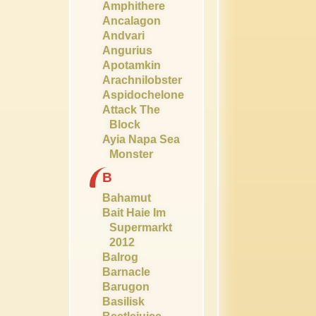
Amphithere
Ancalagon
Andvari
Angurius
Apotamkin
Arachnilobster
Aspidochelone
Attack The
Block
Ayia Napa Sea
Monster
B
Bahamut
Bait Haie Im
Supermarkt
2012
Balrog
Barnacle
Barugon
Basilisk