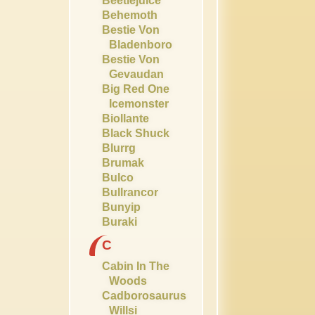
Beetlejuice
Behemoth
Bestie Von
Bladenboro
Bestie Von
Gevaudan
Big Red One
Icemonster
Biollante
Black Shuck
Blurrg
Brumak
Bulco
Bullrancor
Bunyip
Buraki
C
Cabin In The
Woods
Cadborosaurus
Willsi