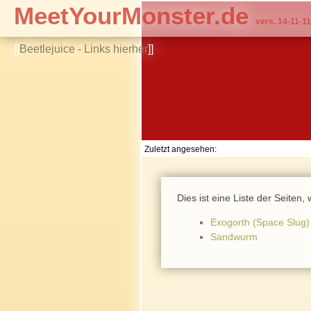
MeetYourMonster.de
vers. 14-11-11
[[
Beetlejuice - Links hierher
]]
Zuletzt angesehen:
Dies ist eine Liste der Seiten
Exogorth (Space Slug)
Sandwurm