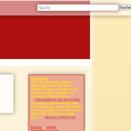
Suche
Copyright
Alle hier gezeigten Bilder
unterliegen den Rechten
Dritter. Sollte es Fragen zum
Urheberecht einzelner hier
gezeigter Bilder geben,
kontaktieren Sie mich bitte
.
All images shown in this wiki
are third-party-work and under
their copyright. If you have any
questions about the usage
here,
please contact me
.
blog
-
wiki
-
impressum