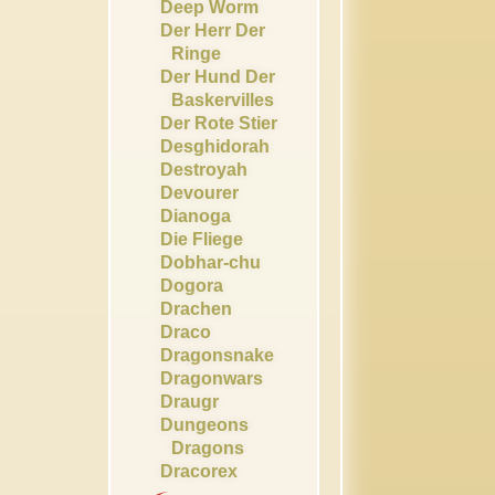
Deep Worm
Der Herr Der
Ringe
Der Hund Der
Baskervilles
Der Rote Stier
Desghidorah
Destroyah
Devourer
Dianoga
Die Fliege
Dobhar-chu
Dogora
Drachen
Draco
Dragonsnake
Dragonwars
Draugr
Dungeons
Dragons
Dracorex