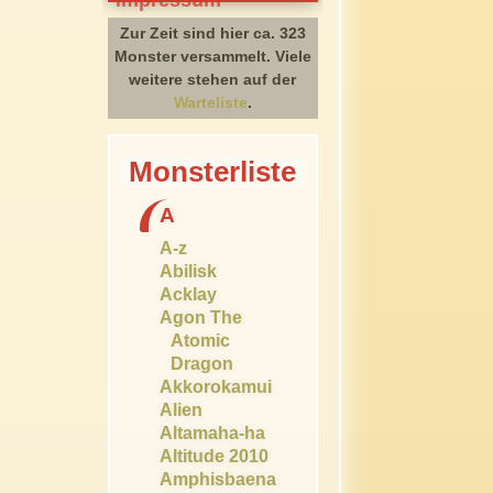
Zur Zeit sind hier ca. 323
Monster versammelt. Viele
weitere stehen auf der
Warteliste
.
Monsterliste
A
A-z
Abilisk
Acklay
Agon The
Atomic
Dragon
Akkorokamui
Alien
Altamaha-ha
Altitude 2010
Amphisbaena